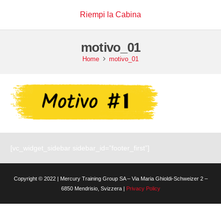
Riempi la Cabina
motivo_01
Home
motivo_01
[vc_widget_sidebar sidebar_id=”footer_first”]
Copyright © 2022 | Mercury Training Group SA – Via Maria Ghioldi-Schweizer 2 –
6850 Mendrisio, Svizzera |
Privacy Policy